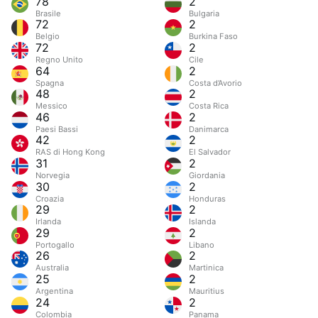
78
2
Brasile
Bulgaria
72
2
Belgio
Burkina Faso
72
2
Regno Unito
Cile
64
2
Spagna
Costa d’Avorio
48
2
Messico
Costa Rica
46
2
Paesi Bassi
Danimarca
42
2
RAS di Hong Kong
El Salvador
31
2
Norvegia
Giordania
30
2
Croazia
Honduras
29
2
Irlanda
Islanda
29
2
Portogallo
Libano
26
2
Australia
Martinica
25
2
Argentina
Mauritius
24
2
Colombia
Panama