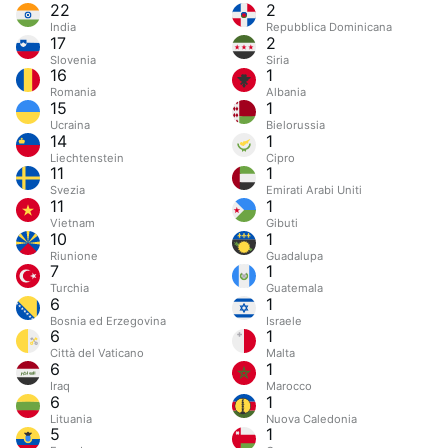
22
2
India
Repubblica Dominicana
17
2
Slovenia
Siria
16
1
Romania
Albania
15
1
Ucraina
Bielorussia
14
1
Liechtenstein
Cipro
11
1
Svezia
Emirati Arabi Uniti
11
1
Vietnam
Gibuti
10
1
Riunione
Guadalupa
7
1
Turchia
Guatemala
6
1
Bosnia ed Erzegovina
Israele
6
1
Città del Vaticano
Malta
6
1
Iraq
Marocco
6
1
Lituania
Nuova Caledonia
5
1