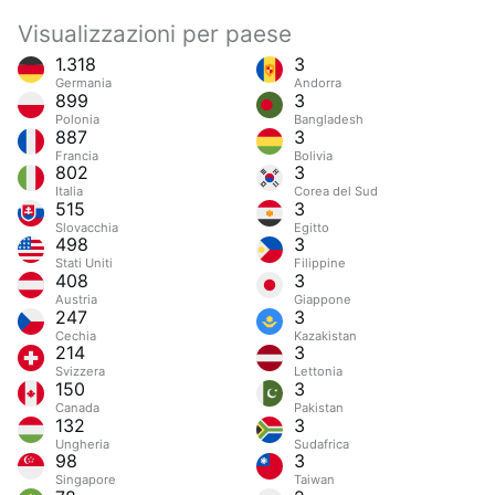
Visualizzazioni per paese
1.318
3
Germania
Andorra
899
3
Polonia
Bangladesh
887
3
Francia
Bolivia
802
3
Italia
Corea del Sud
515
3
Slovacchia
Egitto
498
3
Stati Uniti
Filippine
408
3
Austria
Giappone
247
3
Cechia
Kazakistan
214
3
Svizzera
Lettonia
150
3
Canada
Pakistan
132
3
Ungheria
Sudafrica
98
3
Singapore
Taiwan