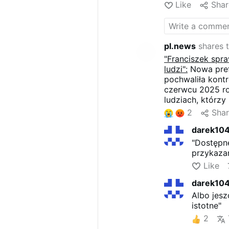
muito tempo, ma
Like
Shar
viam Francisco c
incluindo quest
da Igreja de uma
pl.news
shares t
"Franciszek spra
ludzi":
Nowa prefe
pochwaliła kont
czerwcu 2025 ro
ludziach, którzy 
był moim paster
2
Sha
niego". Według A
darek104 
"wielkich, trudn
kogoś, kto "w p
"Dostępn
przykaza
Like
darek104 
Albo jesz
istotne"
2