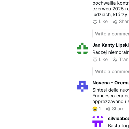
pochwaliła kont
czerwcu 2025 ro
ludziach, którzy 
był moim paster
Like
Shar
niego". Według A
"wielkich, trudn
kogoś, kto "w p
Jan Kanty Lipski
Raczej niemoraln
Like
Tran
Novena - Orem
Sintesi della nu
Francesco era cos
apprezzavano i s
1
Share
silvioabc
Basta togl