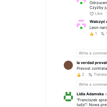
Odrzuceni
Czyżby ju
Like
Walczyć 
Leon naro
1
la verdad preva
Prevost contrata 
2
Transla
Lidia Adamska
s
"Franciszek spra
ludzi": Nowa pre