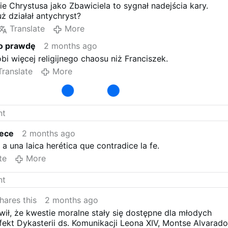
e Chrystusa jako Zbawiciela to sygnał nadejścia kary.
ż działał antychryst?
Translate
More
o prawdę
2 months ago
bi więcej religijnego chaosu niż Franciszek.
Translate
More
lece
2 months ago
a una laica herética que contradice la fe.
te
More
hares this
2 months ago
wił, że kwestie moralne stały się dostępne dla młodych
fekt Dykasterii ds. Komunikacji Leona XIV, Montse Alvarado