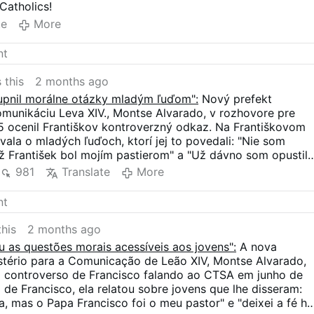
Catholics!
te
More
 this
2 months ago
tupnil morálne otázky mladým ľuďom":
Nový prefekt
omunikáciu Leva XIV., Montse Alvarado, v rozhovore pre
5 ocenil Františkov kontroverzný odkaz. Na Františkovom
ala o mladých ľuďoch, ktorí jej to povedali: "Nie som
ež František bol mojím pastierom" a "Už dávno som opustil
u pre neho". Podľa Alvaradovej vnímali Františka ako
981
Translate
More
kými, ťažkými otázkami" vrátane morálnych otázok a ako
ístupným spôsobom obhajuje cirkevné učenie".
his
2 months ago
u as questões morais acessíveis aos jovens":
A nova
astério para a Comunicação de Leão XIV, Montse Alvarado,
o controverso de Francisco falando ao CTSA em junho de
 de Francisco, ela relatou sobre jovens que lhe disseram:
a, mas o Papa Francisco foi o meu pastor" e "deixei a fé há