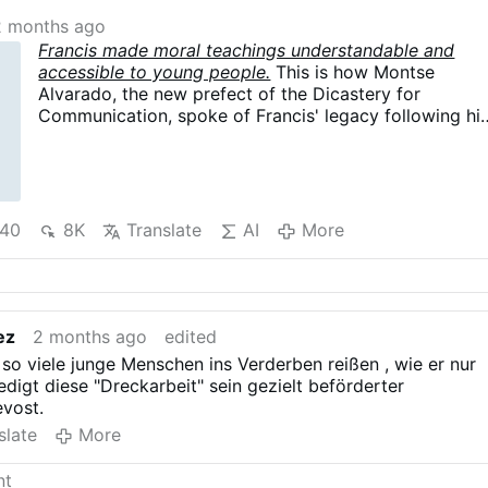
2 months ago
Francis made moral teachings understandable and
accessible to young people.
This is how Montse
Alvarado, the new prefect of the Dicastery for
Communication, spoke of Francis' legacy following hi
death.
40
8K
Translate
AI
More
ez
2 months ago
edited
 so viele junge Menschen ins Verderben reißen , wie er nur
edigt diese "Dreckarbeit" sein gezielt beförderter
evost.
slate
More