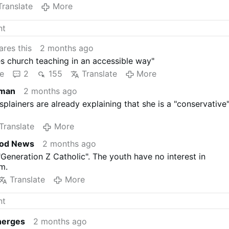
Translate
More
res this
2 months ago
s church teaching in an accessible way"
e
2
155
Translate
More
rman
2 months ago
plainers are already explaining that she is a "conservative
Translate
More
od News
2 months ago
Generation Z Catholic". The youth have no interest in
m.
Translate
More
nerges
2 months ago