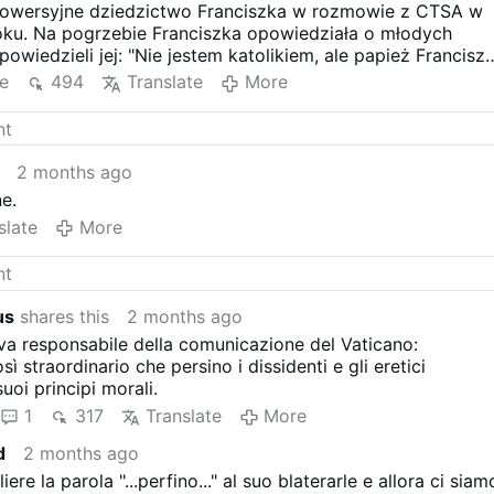
rowersyjne dziedzictwo Franciszka w rozmowie z CTSA w
ku. Na pogrzebie Franciszka opowiedziała o młodych
powiedzieli jej: "Nie jestem katolikiem, ale papież Francisz
zem" i "Odszedłem od wiary dawno temu, ale jestem tu dla
e
494
Translate
More
lvarado, postrzegali oni Franciszka jako przewodnika po
ych kwestiach", w tym kwestiach moralnych, oraz jako
rzystępny sposób opowiada się za nauczaniem Kościoła".
2 months ago
e.
slate
More
us
shares this
2 months ago
ova responsabile della comunicazione del Vaticano:
ì straordinario che persino i dissidenti e gli eretici
uoi principi morali.
1
317
Translate
More
d
2 months ago
iere la parola "...perfino..." al suo blaterarle e allora ci siam