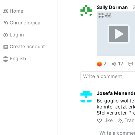
Sally Dorman
Home
00:44
Chronological
Log in
Create account
English
2
12
Josefa Menend
Bergoglio wollte
konnte. Jetzt erl
Stellvertreter Pr
Like
Tran