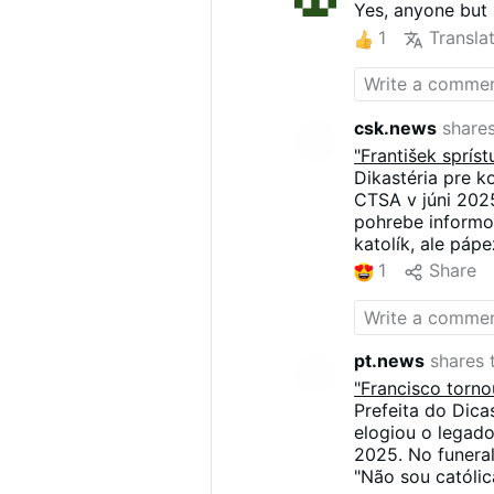
Yes, anyone but 
1
Transla
csk.news
shares
"František sprís
Dikastéria pre k
CTSA v júni 202
pohrebe informov
katolík, ale páp
vieru, ale som t
1
Share
sprievodcu "veľ
niekoho, kto "pr
pt.news
shares t
"Francisco torno
Prefeita do Dic
elogiou o legad
2025. No funeral
"Não sou católic