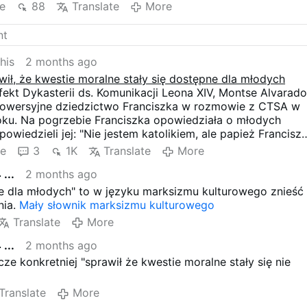
s estou aqui por causa dele". De acordo com Alvarado, ele
e
88
Translate
More
omo um guia para "as grandes e difíceis questões",
ões morais, e como alguém que "defende os ensinamentos
 forma acessível".
his
2 months ago
wił, że kwestie moralne stały się dostępne dla młodych
kt Dykasterii ds. Komunikacji Leona XIV, Montse Alvarado
rowersyjne dziedzictwo Franciszka w rozmowie z CTSA w
ku. Na pogrzebie Franciszka opowiedziała o młodych
powiedzieli jej: "Nie jestem katolikiem, ale papież Francisz
zem" i "Odszedłem od wiary dawno temu, ale jestem tu dla
re
3
1K
Translate
More
lvarado, postrzegali oni Franciszka jako przewodnika po
...
2 months ago
ych kwestiach", w tym kwestiach moralnych, oraz jako
rzystępny sposób opowiada się za nauczaniem Kościoła".
e dla młodych" to w języku marksizmu kulturowego znieść
nia.
Mały słownik marksizmu kulturowego
Translate
More
...
2 months ago
cze konkretniej "sprawił że kwestie moralne stały się nie
Translate
More