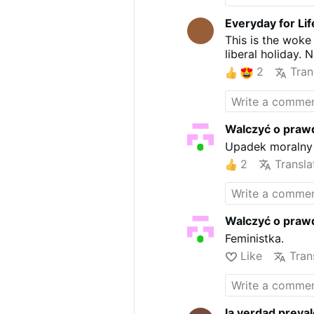
Everyday for Li
This is the woke 
liberal holiday. 
2
Tran
Walczyć o praw
Upadek moralny i
2
Transla
Walczyć o praw
Feministka.
Like
Tran
la verdad preva