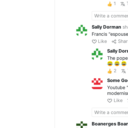
1
Sally Dorman
sha
Francis "espouse
Like
Shar
Sally Do
The popes
2
Some Go
Youtube "
modernis
Like
Boanerges Boa