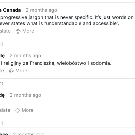
fe Canada
2 months ago
progressive jargon that is never specific. It’s just words on
Never states what is “understandable and accessible”.
slate
More
dę
2 months ago
 religijny za Franciszka, wielobóstwo i sodomia.
te
More
dę
2 months ago
slate
More
lece
2 months ago