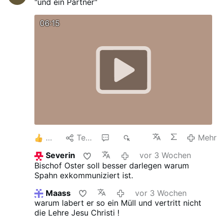
"und ein Partner"
06:15
2
Teilen
3
996
Mehr
Severin
vor 3 Wochen
Bischof Oster soll besser darlegen warum
Spahn exkommuniziert ist.
Maass
vor 3 Wochen
warum labert er so ein Müll und vertritt nicht
die Lehre Jesu Christi !