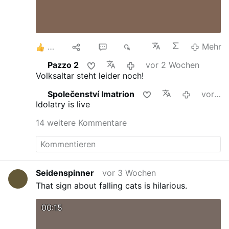
4
11
5
7K
Mehr
Pazzo 2
vor 2 Wochen
Volksaltar steht leider noch!
Společenství Imatrion
vor 2 Wochen
Idolatry is live
14 weitere Kommentare
Seidenspinner
vor 3 Wochen
That sign about falling cats is hilarious.
00:15