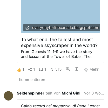
everydayforlifecanada.blogspot.com
To what end: the tallest and most
expensive skyscraper in the world?
From Genesis 11: 1-9 we have the story
and lesson of the Tower of Babel: The
whole world spoke the same language,
with the same vocabulary. Now, as people
1
1
1
515
Mehr
moved eastwards they found a valley in
the land of Shinar where they settled. They
said to one another, 'Come, let us make
bricks and bake them in the fire.' For stone
they used bricks, and for mortar they used
Seidenspinner
teilt von
Michi Gini
vor 3 Wochen
bitumen. 'Come,' they said, 'let us build
ourselves a city and a tower with its top
reaching heaven. Let us make a name for
Caldo record nei magazzini di Papa Leone: