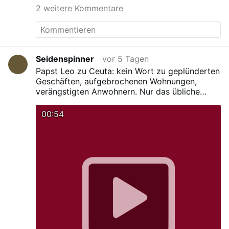
2 weitere Kommentare
Seidenspinner
vor 5 Tagen
Papst Leo zu Ceuta: kein Wort zu geplünderten
Geschäften, aufgebrochenen Wohnungen,
verängstigten Anwohnern. Nur das übliche
kirchliche Textbaustein-Geschwafel über
„Kriegsleid“ – über ein Land, in dem kein Krieg
00:54
herrscht.