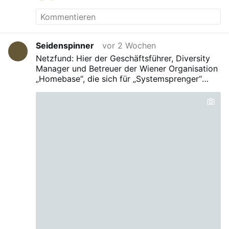
Seidenspinner
vor 2 Wochen
Netzfund: Hier der Geschäftsführer, Diversity
Manager und Betreuer der Wiener Organisation
„Homebase“, die sich für „Systemsprenger“
einsetzt und laut Berichterstattung 6-stellig
monatlich durch Steuergelder alimentiert wird .
Ein durch sexuelle Gewalt schwer
traumatisiertes Mädchen sprang aus dem
Fenster und verletzte sich gravierend, als er sie
zwingen wollte, die Tür zu öffnen. Sie sollte in
seine Betreuungseinrichtung überführt werden.
Er war von der bisherigen Betreuungsstelle
informiert, dass das Mädchen auf eine
weibliche Betreuerin angewiesen ist und dass
die Überführung sorgsam und strukturiert zu
erfolgen habe. Er verweigerte, eine Frau zu
schicken - angeblich wegen personeller
Engpässe. Das Mädchen sagte, sie sterbe