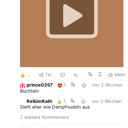
13,5 × 17,5 cm
Erhältlich als Buch und E-
Book beim
Lilien des Feldes Verlag
.
Der
Christ im betrachtenden Gebet – 4. Band –
…
2
Teilen
4
1K
Mehr
prince0357
1
vor 2 Wochen
Buchteln
RellümKath
1
vor 2 Wochen
Sieht eher wie Dampfnudeln aus
2 weitere Kommentare