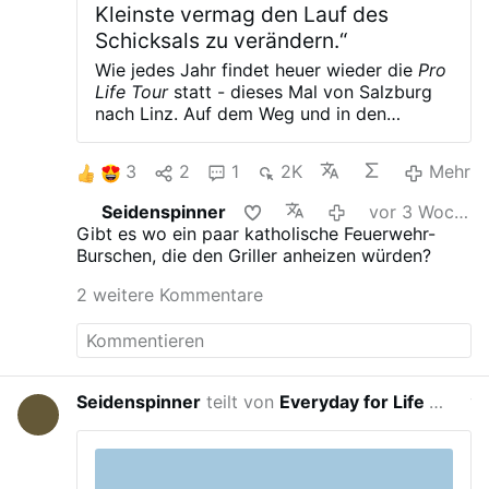
Kleinste vermag den Lauf des
Schicksals zu verändern.“
Wie jedes Jahr findet heuer wieder die
Pro
Life Tour
statt - dieses Mal von Salzburg
nach Linz.
Auf dem Weg und in den
Städten sprechen wir mit den Leuten über
das Thema Abtreibung und führen
3
2
1
2K
Mehr
verschiedene Aktionen durch.
Schritt für
Schritt, Kilometer für Kilometer kommen
Seidenspinner
vor 3 Wochen
wir unserem Ziel näher:
Eine Welt, in der
Gibt es wo ein paar katholische Feuerwehr-
jeder Mensch von seiner Empfängnis an
Burschen, die den Griller anheizen würden?
bis zu seinem natürlichen Tod geschützt
und geliebt wird.
Sei dabei!
Pro Life Tour
2 weitere Kommentare
2026 – Salzburg nach Linz
Seidenspinner
teilt von
Everyday for Life Canada
vor 3 W