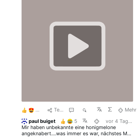
11
Teilen
3
1K
Mehr
paul buiget
5
vor 4 Tagen
Mir haben unbekannte eine honigmelone
angeknabert....was immer es war, nächstes Mal