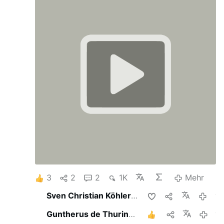
3
2
2
1K
Mehr
Sven Christian Köhler
teilt das
vor 4 
Guntherus de Thuringia
teilt das
1
vor 5 