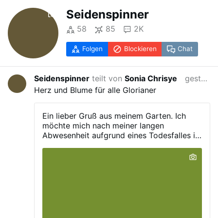
Seidenspinner
58
85
2K
Folgen
Blockieren
Chat
Seidenspinner
teilt von
Sonia Chrisye
gestern
Herz und Blume für alle Glorianer
Ein lieber Gruß aus meinem Garten. Ich
möchte mich nach meiner langen
Abwesenheit aufgrund eines Todesfalles in
meiner Familie wieder zurückmelden und
allen Glorianern noch einmal herzlich
danken für alle Gebete, mit denen sie mich
in meiner tiefen Trauer um meinen Bruder
begleitet haben. Diese Anteilnahme und
diesen Zuspruch werde ich nie vergessen.