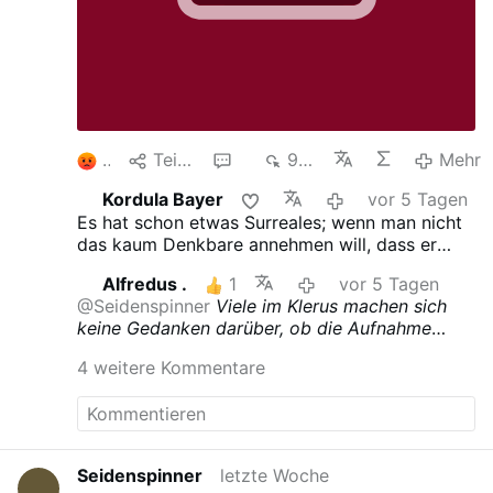
2
Teilen
6
928
Mehr
Kordula Bayer
vor 5 Tagen
Es hat schon etwas Surreales; wenn man nicht
das kaum Denkbare annehmen will, dass er
sich einfach darüber lustig macht ...
Alfredus .
1
vor 5 Tagen
@Seidenspinner
Viele im Klerus machen sich
keine Gedanken darüber, ob die Aufnahme
hunderter Asylanten wirtschaftlich zu schaffen
4 weitere Kommentare
ist ... ? ! Sie gehen von christlichen Geboten
aus, die hier fehl am Platz sind . So kann es
leicht zu Unruhen mit den Einwohnern,
Plünderungen und zum Bürgerkrieg kommen !
Man kann auch davon ausgehen, dass diese
Seidenspinner
letzte Woche
Massenbewegung bewußt gesteuert wird, um