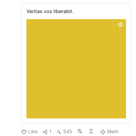
Mängel. Ein Vorwurf lautete offenbar, dass die
Kinder nicht unterrichtet wurden.
Umziehen
Veritas vos liberabit.
musste daher auch ein verhaltensauffälliges
Mädchen aus Tirol. Die Zwölfjährige gilt wegen
vermuteter schwerer Missbrauchserfahrungen
als traumatisiert. Sie soll stark negativ auf
Männer reagieren und deshalb nicht von
Männern betreut werden, so zumindest die
Darstellung der ehemaligen WG des Vereins Pro
Child in …
Mehr
Like
1
545
Mehr