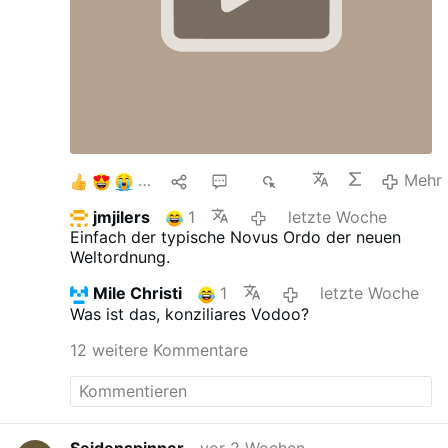
9
1
13
3K
Mehr
jmjilers
1
letzte Woche
Einfach der typische Novus Ordo der neuen
Weltordnung.
Mile Christi
1
letzte Woche
Was ist das, konziliares Vodoo?
12 weitere Kommentare
Seidenspinner
vor 2 Wochen